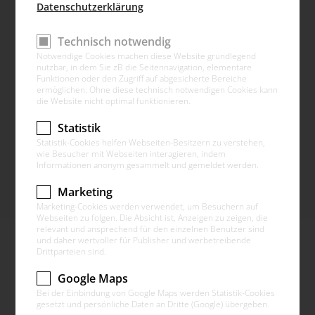
Datenschutzerklärung
Technisch notwendig
Notwendige Cookies machen diese Website grundlegend
nutzbar, in dem Sie zB die Seitennavigation, elementare
Funktionen oder den Zugriff auf abgesicherte Bereiche
ermöglichen. Ohne diese technisch notwendigen Cookies kann
die Website nicht optimal funktionieren.
Statistik
Statistik-Cookies helfen Webseiten-Besitzern zu verstehen,
wie Besucher mit Webseiten interagieren, indem
Informationen anonym gesammelt und gemeldet werden.
Mehr anzeigen
Marketing
Marketing-Cookies werden verwendet, um Besuchern auf
Webseiten zu folgen. Die Absicht ist, Anzeigen zu zeigen, die
relevant und ansprechend für den einzelnen Benutzer sind
und daher wertvoller für Publisher und werbetreibende
Drittparteien sind.
Google Maps
Bei der Einbindung von Google Maps werden Statistik-Cookies
gesetzt und persönliche Daten an Dritte (Google) übergeben.