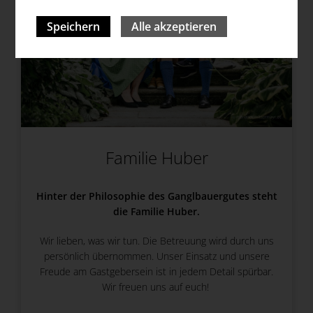
Speichern
Alle akzeptieren
Familie Huber
Hinter der Philosophie des Ganglbauergutes steht
die Familie Huber.
Wir lieben, was wir tun. Die Betreuung wird durch uns
persönlich übernommen. Unser Einsatz und unsere
Freude am Gastgebersein ist in jedem Detail spürbar.
Wir freuen uns auf euch!