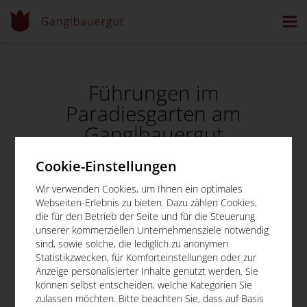
Führungen im
Paradiesgarten am
Ganglbauergut
Cookie-Einstellungen
Wir verwenden Cookies, um Ihnen ein optimales
Gerne führen wir Sie durch unseren Paradiesgarten und
Webseiten-Erlebnis zu bieten. Dazu zählen Cookies,
unseren Veranstaltungshof. Nach telefonischer Vereinbarung
die für den Betrieb der Seite und für die Steuerung
finden wir einen passenden Termin für Sie und Ihre Gruppe!
unserer kommerziellen Unternehmensziele notwendig
sind, sowie solche, die lediglich zu anonymen
Weiter Infos zu den Hofgärten unter
www.hofgaerten.at
!
Statistikzwecken, für Komforteinstellungen oder zur
Anzeige personalisierter Inhalte genutzt werden. Sie
können selbst entscheiden, welche Kategorien Sie
zulassen möchten. Bitte beachten Sie, dass auf Basis