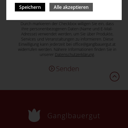
Speichern
Alle akzeptieren
Datenschutzerklärung
Durch markieren der Checkbox willigen Sie ein, dass
Ihre personenbezogenen Daten (Name und E-Mail-
Adresse) verwendet werden, um Sie über Produkte,
Services und Veranstaltungen zu informieren. Diese
Einwilligung kann jederzeit bei office@ganglbauergut.at
widerrufen werden. Nähere Informationen finden Sie in
unserer
Datenschutzerklärung
.