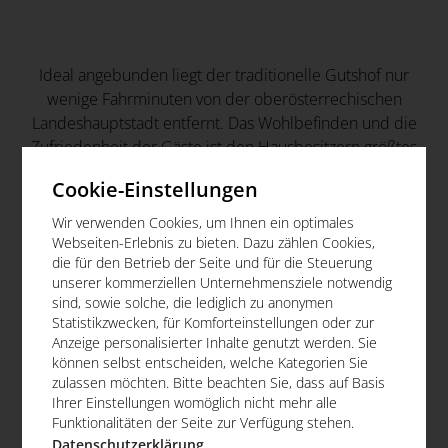
Ideal angebunden liegt der traditionelle Gutshof nur
wenige Fahrminuten von der oberösterrechischen
Landeshauptstadt entfernt. Das Wohlbefinden und die
Zufriedenheit der Gäste ist den Hausbesitzern größtes
Anliegen. Vom Erstkontakt bis zum Ende der
Cookie-Einstellungen
Veranstaltung steht Familie Huber ihren Gästen mit
Rat und Tat in liebevoller Weise zur Seite.
Wir verwenden Cookies, um Ihnen ein optimales
Webseiten-Erlebnis zu bieten. Dazu zählen Cookies,
die für den Betrieb der Seite und für die Steuerung
unserer kommerziellen Unternehmensziele notwendig
sind, sowie solche, die lediglich zu anonymen
Das Ganglbauergut
Statistikzwecken, für Komforteinstellungen oder zur
Anzeige personalisierter Inhalte genutzt werden. Sie
können selbst entscheiden, welche Kategorien Sie
Ganglbauerstraße 4
zulassen möchten. Bitte beachten Sie, dass auf Basis
4053 Ansfelden
Ihrer Einstellungen womöglich nicht mehr alle
Funktionalitäten der Seite zur Verfügung stehen.
+43 664 88 18 88 62
Datenschutzerklärung